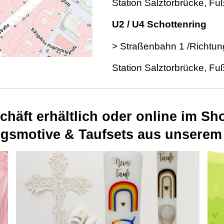
Station Salztorbrücke, F
U2 / U4 Schottenring
> Straßenbahn 1 /Richtun
Station Salztorbrücke, F
chäft erhältlich oder online im Sh
ingsmotive & Taufsets aus unserem