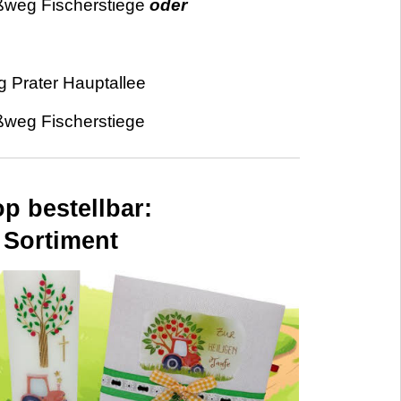
ußweg Fischerstiege
oder
g Prater Hauptallee
ußweg Fischerstiege
op bestellbar:
 Sortiment