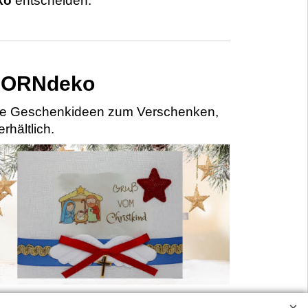
ko
entscheiden.
 HORNdeko
ine Geschenkideen zum Verschenken,
rhältlich.
stkindbriefe - Weihnachtliche Briefe mit