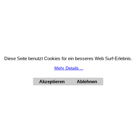
Atmosphäre und liebevoller Details.
Wün
Widerrufsbutton
Diese Seite benutzt Cookies für ein besseres Web Surf-Erlebnis.
tion: Unser Geschäft bleibt von 3.8. bis 10.8.2026 inklusi
Mehr Details ...
HORNdeko 1010 Wien, Fischerstiege 4-8
ag - Freitag 10 - 18 Uhr, Samstag 9 - 12 Uhr. Montag geschl
Akzeptieren
Ablehnen
+4369910554131