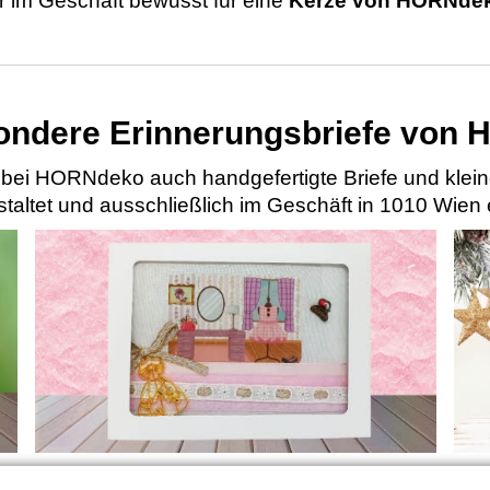
er im Geschäft bewusst für eine
Kerze von HORNde
ondere Erinnerungsbriefe von
bei HORNdeko auch handgefertigte Briefe und kle
taltet und ausschließlich im Geschäft in 1010 Wien e
Puppenstubenbriefe -Kleine Raumwelten voller
Chri