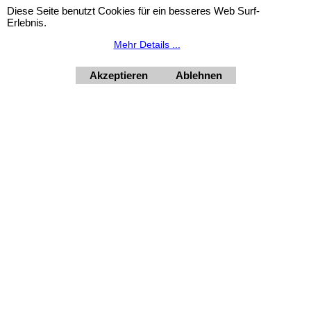
Diese Seite benutzt Cookies für ein besseres Web Surf-
HORNdeko 1010 Wien, Fischerstiege 4-8
Erlebnis.
Dienstag - Freitag 10 - 18 Uhr, Samstag 9 - 12 Uhr. Montag
geschlossen.
Mehr Details ...
+4369910554131
Akzeptieren
Ablehnen