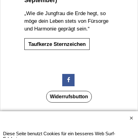
September)
„Wie die Jungfrau die Erde hegt, so
möge dein Leben stets von Fürsorge
und Harmonie geprägt sein.“
Taufkerze Sternzeichen
Widerrufsbutton
Urlaubsinformation: Unser Geschäft bleibt von 3.8. bis
10.8.2026 inklusive geschlossen.
Diese Seite benutzt Cookies für ein besseres Web Surf-
HORNdeko 1010 Wien, Fischerstiege 4-8