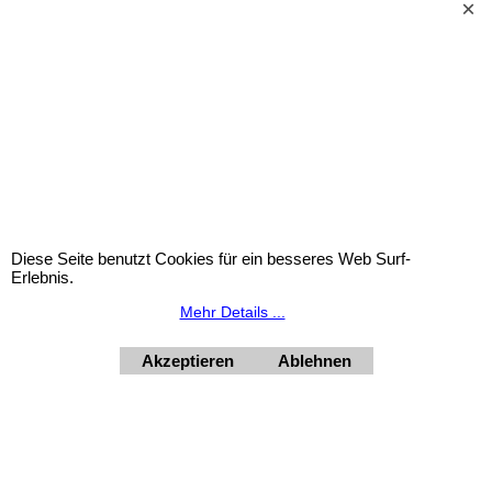
Widerrufsbutton
Urlaubsinformation: Unser Geschäft bleibt von 3.8. bis
10.8.2026 inklusive geschlossen.
HORNdeko 1010 Wien, Fischerstiege 4-8
Dienstag - Freitag 10 - 18 Uhr, Samstag 9 - 12 Uhr. Montag
geschlossen.
Diese Seite benutzt Cookies für ein besseres Web Surf-
+4369910554131
Erlebnis.
Mehr Details ...
Akzeptieren
Ablehnen