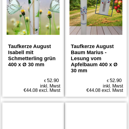
Taufkerze August
Taufkerze August
Isabell mit
Baum Marius -
Schmetterling grün
Lesung vom
400 x Ø 30 mm
Apfelbaum 400 x Ø
30 mm
52.90
52.90
€
€
inkl. Mwst
inkl. Mwst
€
44.08
excl. Mwst
€
44.08
excl. Mwst