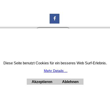
Widerrufsbutton
tion: Unser Geschäft bleibt von 3.8. bis 10.8.2026 inklusi
HORNdeko 1010 Wien, Fischerstiege 4-8
ag - Freitag 10 - 18 Uhr, Samstag 9 - 12 Uhr. Montag geschl
Diese Seite benutzt Cookies für ein besseres Web Surf-Erlebnis.
+4369910554131
Mehr Details ...
Akzeptieren
Ablehnen