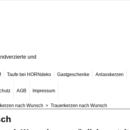
ndverzierte und
f
Taufe bei HORNdeko
Gastgeschenke
Anlasskerzen
chutz
AGB
Impressum
rkerzen nach Wunsch
>
Trauerkerzen nach Wunsch
sch