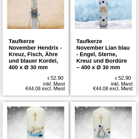
Taufkerze
Taufkerze
November Hendrix -
November Lian blau
Kreuz, Fisch, Ähre
- Engel, Sterne,
und blauer Kordel,
Kreuz und Bordüre
400 x Ø 30 mm
– 400 x Ø 30 mm
52.90
52.90
€
€
inkl. Mwst
inkl. Mwst
€
44.08
excl. Mwst
€
44.08
excl. Mwst