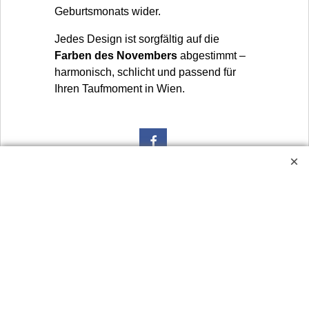
Geburtsmonats wider.
Jedes Design ist sorgfältig auf die
Farben des Novembers
abgestimmt –
harmonisch, schlicht und passend für
Ihren Taufmoment in Wien.
Widerrufsbutton
Urlaubsinformation: Unser Geschäft bleibt von 3.8. bis
10.8.2026 inklusive geschlossen.
HORNdeko 1010 Wien, Fischerstiege 4-8
Dienstag - Freitag 10 - 18 Uhr, Samstag 9 - 12 Uhr. Montag
geschlossen.
+4369910554131