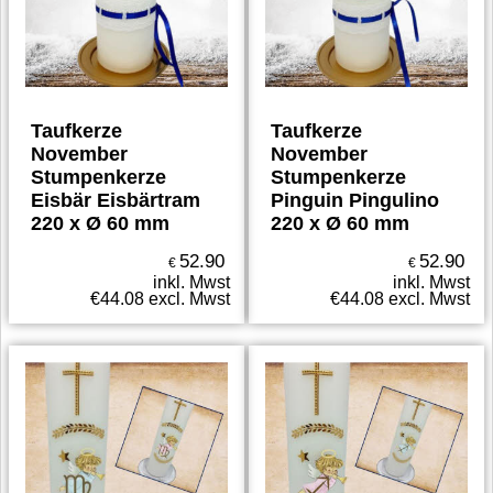
Taufkerze
Taufkerze
November
November
Stumpenkerze
Stumpenkerze
Eisbär Eisbärtram
Pinguin Pingulino
220 x Ø 60 mm
220 x Ø 60 mm
52.90
52.90
€
€
inkl. Mwst
inkl. Mwst
€
44.08
excl. Mwst
€
44.08
excl. Mwst