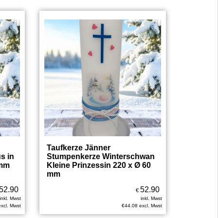
Taufkerze Jänner
s in
Stumpenkerze Winterschwan
 mm
Kleine Prinzessin 220 x Ø 60
mm
52.90
52.90
€
inkl. Mwst
inkl. Mwst
excl. Mwst
€
44.08
excl. Mwst