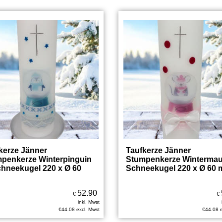
kerze Jänner
Taufkerze Jänner
penkerze Winterpinguin
Stumpenkerze Wintermau
chneekugel 220 x Ø 60
Schneekugel 220 x Ø 60
52.90
€
€
inkl. Mwst
€
44.08
excl. Mwst
€
44.08