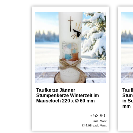
Taufkerze Jänner
Tauf
Stumpenkerze Winterzeit im
Stum
Mauseloch 220 x Ø 60 mm
in S
mm
52.90
€
inkl. Mwst
€
44.08
excl. Mwst