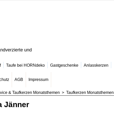
ndverzierte und
f
Taufe bei HORNdeko
Gastgeschenke
Anlasskerzen
chutz
AGB
Impressum
vice & Taufkerzen Monatsthemen
>
Taufkerzen Monatsthemen
a Jänner