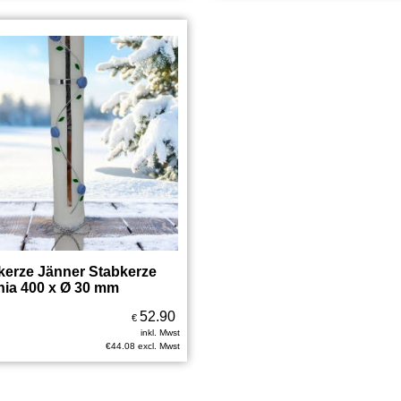
kerze Jänner Stabkerze
nia 400 x Ø 30 mm
52.90
€
inkl. Mwst
€
44.08
excl. Mwst