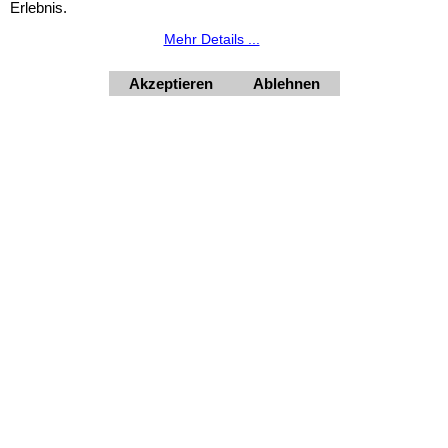
10.8.2026 inklusive geschlossen.
Erlebnis.
HORNdeko 1010 Wien, Fischerstiege 4-8
Mehr Details ...
Dienstag - Freitag 10 - 18 Uhr, Samstag 9 - 12 Uhr. Montag
geschlossen.
Akzeptieren
Ablehnen
+4369910554131