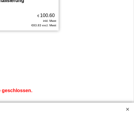
alisierung
100.60
€
inkl. Mwst
€
83.83
excl. Mwst
ve geschlossen.
ossen.