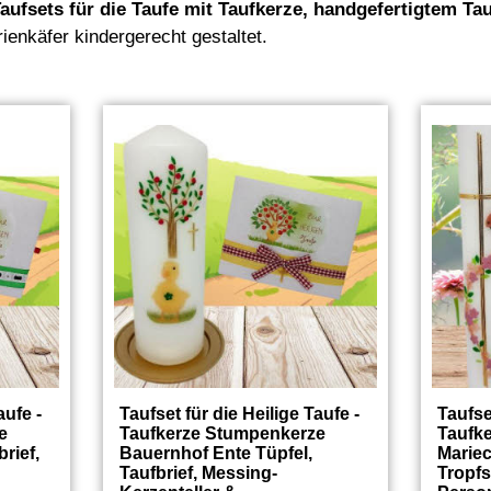
Taufsets für die Taufe mit Taufkerze, handgefertigtem Ta
enkäfer kindergerecht gestaltet.
aufe -
Taufset für die Heilige Taufe -
Taufse
e
Taufkerze Stumpenkerze
Taufke
rief,
Bauernhof Ente Tüpfel,
Mariec
Taufbrief, Messing-
Tropf