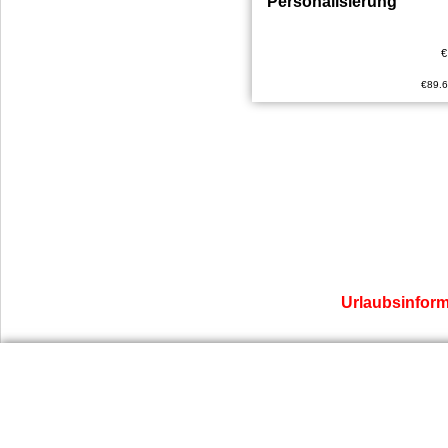
Personalisierung
€
€
89.
Urlaubsinforma
Dienst