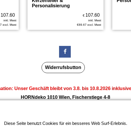
Kerzenteller &
Person
Personalisierung
107.60
107.60
€
inkl. Mwst
inkl. Mwst
67
excl. Mwst
€
89.67
excl. Mwst
Widerrufsbutton
tion: Unser Geschäft bleibt von 3.8. bis 10.8.2026 inklusi
HORNdeko 1010 Wien, Fischerstiege 4-8
ag - Freitag 10 - 18 Uhr, Samstag 9 - 12 Uhr. Montag geschl
+4369910554131
Diese Seite benutzt Cookies für ein besseres Web Surf-Erlebnis.