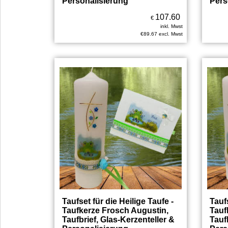
Personalisierung
Pers
107.60
€
inkl. Mwst
€
89.67
excl. Mwst
Taufset für die Heilige Taufe -
Taufs
Taufkerze Frosch Augustin,
Tauf
Taufbrief, Glas-Kerzenteller &
Tauf