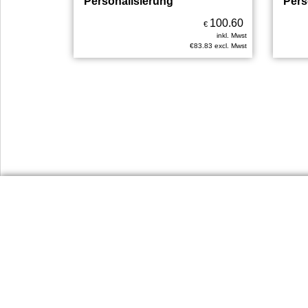
Personalisierung
Pers
100.60
€
inkl. Mwst
€
83.83
excl. Mwst
Urlaubsinforma
Dienst