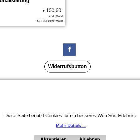
onalisierung
100.60
€
inkl. Mwst
€
83.83
excl. Mwst
Widerrufsbutton
tion: Unser Geschäft bleibt von 3.8. bis 10.8.2026 inklusi
HORNdeko 1010 Wien, Fischerstiege 4-8
ag - Freitag 10 - 18 Uhr, Samstag 9 - 12 Uhr. Montag geschl
+4369910554131
Diese Seite benutzt Cookies für ein besseres Web Surf-Erlebnis.
Mehr Details ...
Akzeptieren
Ablehnen