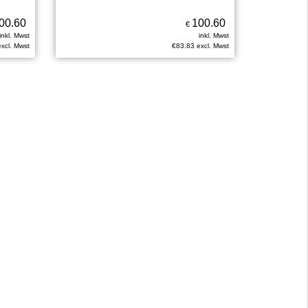
00.60
100.60
€
inkl. Mwst
inkl. Mwst
excl. Mwst
€
83.83
excl. Mwst