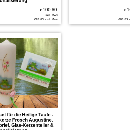
onalisierung
100.60
1
€
€
inkl. Mwst
€
83.83
excl. Mwst
€
83.83
et für die Heilige Taufe -
kerze Frosch Augustine,
brief, Glas-Kerzenteller &