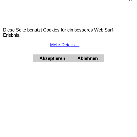
Geschäft HORNdeko
1010 Wien, Fischerstiege 4-8
Dienstag - Freitag 10 - 18 Uhr, Samstag 9 - 12 Uhr. Montag
Diese Seite benutzt Cookies für ein besseres Web Surf-
geschlossen
.
Erlebnis.
+4369910554131
Mehr Details ...
Akzeptieren
Ablehnen