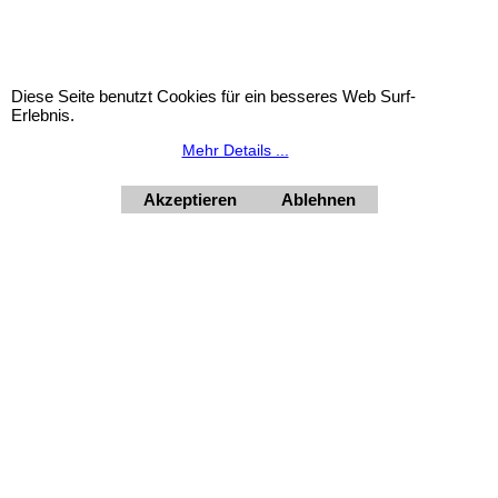
Urlaubsinformation: Unser Geschäft bleibt von 3.8. bis
10.8.2026 inklusive geschlossen.
Diese Seite benutzt Cookies für ein besseres Web Surf-
HORNdeko 1010 Wien, Fischerstiege 4-8
Erlebnis.
Dienstag - Freitag 10 - 18 Uhr, Samstag 9 - 12 Uhr. Montag
geschlossen.
Mehr Details ...
+4369910554131
Akzeptieren
Ablehnen