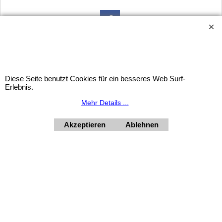
Widerrufsbutton
Diese Seite benutzt Cookies für ein besseres Web Surf-
Urlaubsinformation: Unser Geschäft bleibt von 3.8. bis
Erlebnis.
10.8.2026 inklusive geschlossen.
Mehr Details ...
HORNdeko 1010 Wien, Fischerstiege 4-8
Dienstag - Freitag 10 - 18 Uhr, Samstag 9 - 12 Uhr. Montag
geschlossen.
Akzeptieren
Ablehnen
+4369910554131