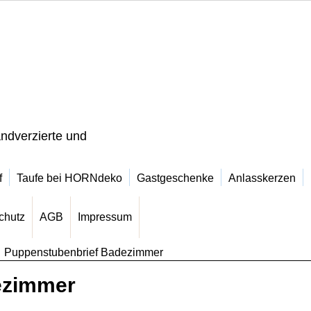
ndverzierte und
f
Taufe bei HORNdeko
Gastgeschenke
Anlasskerzen
chutz
AGB
Impressum
>
Puppenstubenbrief Badezimmer
ezimmer