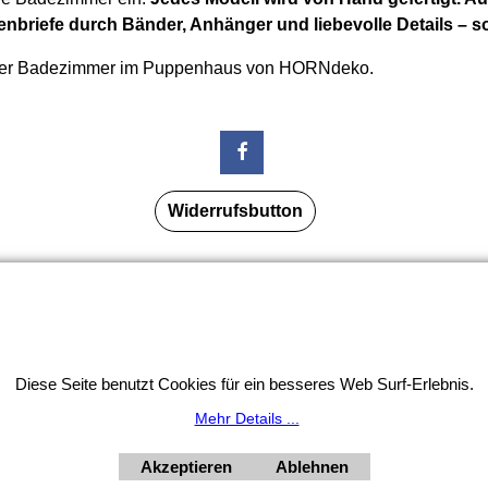
nbriefe durch Bänder, Anhänger und liebevolle Details – s
 der Badezimmer im Puppenhaus von HORNdeko.
Widerrufsbutton
tion: Unser Geschäft bleibt von 3.8. bis 10.8.2026 inklusi
HORNdeko 1010 Wien, Fischerstiege 4-8
ag - Freitag 10 - 18 Uhr, Samstag 9 - 12 Uhr. Montag geschl
+4369910554131
Diese Seite benutzt Cookies für ein besseres Web Surf-Erlebnis.
Mehr Details ...
Akzeptieren
Ablehnen