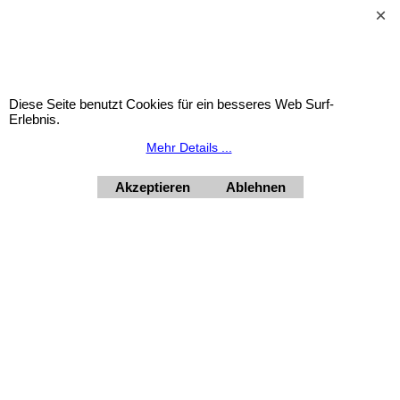
Widerrufsbutton
Diese Seite benutzt Cookies für ein besseres Web Surf-
Urlaubsinformation: Unser Geschäft bleibt von 3.8. bis
Erlebnis.
10.8.2026 inklusive geschlossen.
Mehr Details ...
HORNdeko 1010 Wien, Fischerstiege 4-8
Dienstag - Freitag 10 - 18 Uhr, Samstag 9 - 12 Uhr. Montag
geschlossen.
Akzeptieren
Ablehnen
+4369910554131