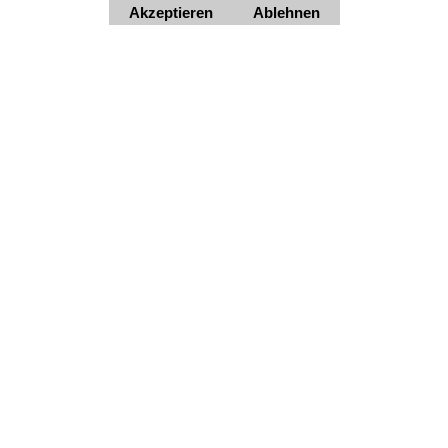
Akzeptieren
Ablehnen
Widerrufsbutton
HORNdeko 1010 Wien, Fischerstiege 4-8
Dienstag - Freitag 10 - 18 Uhr, Samstag 9 - 12 Uhr. Montag
geschlossen.
+4369910554131