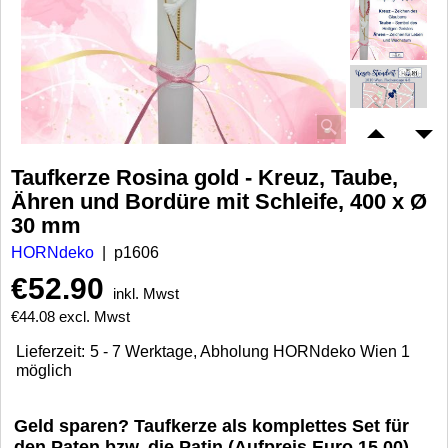
Taufkerze Rosina gold - Kreuz, Taube,
Ähren und Bordüre mit Schleife, 400 x Ø
30 mm
HORNdeko
p1606
€
52.90
inkl. Mwst
€
44.08
excl. Mwst
Lieferzeit:
5 - 7 Werktage, Abholung HORNdeko Wien 1
möglich
Geld sparen? Taufkerze als komplettes Set für
den Paten bzw. die Patin (Aufpreis Euro 15,00)