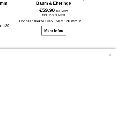
0 mm
Baum & Eheringe
€
59.90
inkl. Mwst
€
49.92
excl. Mwst
Hochzeitskerze Cleo 150 x 120 mm in Wien kaufen: Kreuz, Baum, Eheringe. Auf Wunsch personalisiert mit Goldfolie. Handgefertigt bei HORNdeko.
Kerze Höhe ca. 150 mm, Breite ca. 120 mm. Kerzenbeschriftung, falls gewünscht, in Goldfolie.
Mehr Infos
scht, in Goldfolie.
ossen.