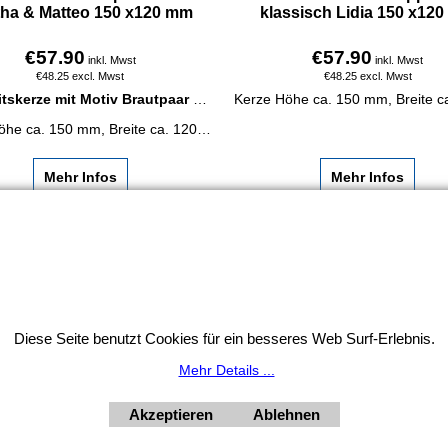
tha & Matteo 150 x120 mm
klassisch Lidia 150 x12
€
57.90
€
57.90
inkl. Mwst
inkl. Mwst
€
48.25
excl. Mwst
€
48.25
excl. Mwst
tskerze mit Motiv Brautpaar
modern im Wachsherz, Herzchen rot und Ringe.
Kerze Höhe ca. 150 mm, Breite ca. 120 mm.
Kerzenbeschriftung, falls gewün
Mehr Infos
Mehr Infos
Widerrufsbutton
HORNdeko 1010 Wien, Fischerstiege 4-8
ag - Freitag 10 - 18 Uhr, Samstag 9 - 12 Uhr. Montag geschl
Diese Seite benutzt Cookies für ein besseres Web Surf-Erlebnis.
+4369910554131
Mehr Details ...
Akzeptieren
Ablehnen