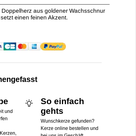
em Doppelherz aus goldener Wachsschnur
z setzt einen feinen Akzent.
engefasst
be
So einfach
gehts
eit und
rfen
Wunschkerze gefunden?
Kerze online bestellen und
 Kerzen,
bei uns im Geschäft