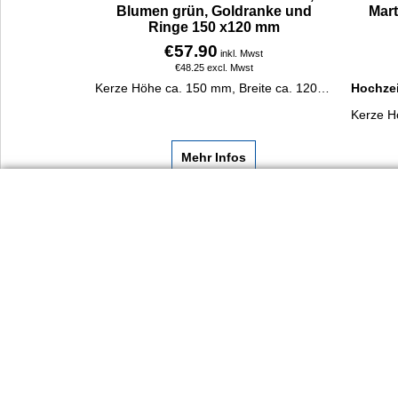
Blumen grün, Goldranke und
Mar
Ringe 150 x120 mm
€
57.90
inkl. Mwst
€
48.25
excl. Mwst
Kerze Höhe ca. 150 mm, Breite ca. 120 mm. Kerzenbeschriftung, falls gewünscht, in Goldfolie.
Hochzei
Mehr Infos
Dienst