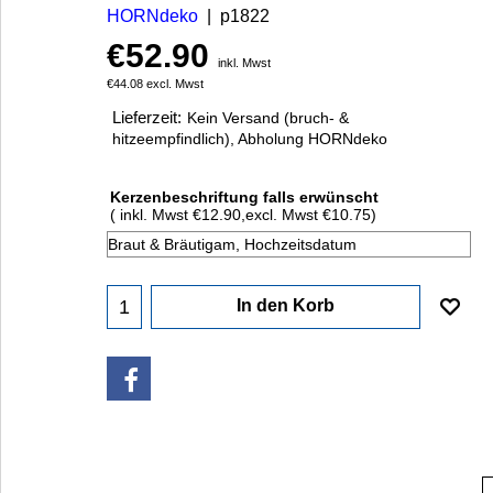
HORNdeko
p1822
€
52.90
inkl. Mwst
€
44.08
excl. Mwst
Lieferzeit:
Kein Versand (bruch- &
hitzeempfindlich), Abholung HORNdeko
Kerzenbeschriftung falls erwünscht
( inkl. Mwst
€12.90
,
excl. Mwst
€10.75
)
In den Korb