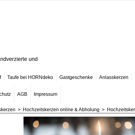
ndverzierte und
f
Taufe bei HORNdeko
Gastgeschenke
Anlasskerzen
chutz
AGB
Impressum
skerzen
>
Hochzeitskerzen online & Abholung
>
Hochzeitsker