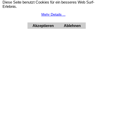
Diese Seite benutzt Cookies für ein besseres Web Surf-
Erlebnis.
Widerrufsbutton
Mehr Details ...
Akzeptieren
Ablehnen
HORNdeko 1010 Wien, Fischerstiege 4-8
Dienstag - Freitag 10 - 18 Uhr, Samstag 9 - 12 Uhr. Montag
geschlossen.
+4369910554131