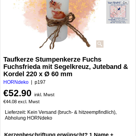
Taufkerze Stumpenkerze Fuchs
Fuchsfrieda mit Segelkreuz, Juteband &
Kordel 220 x Ø 60 mm
HORNdeko
p197
€
52.90
inkl. Mwst
€
44.08
excl. Mwst
Lieferzeit:
Kein Versand (bruch- & hitzeempfindlich),
Abholung HORNdeko
Kerzenbeschriftung erwünscht? 1 Name +