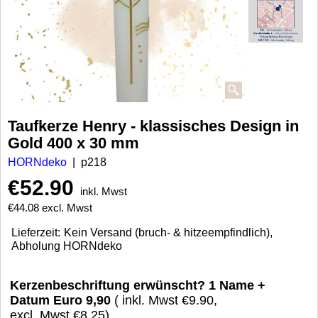
Taufkerze Henry - klassisches Design in
Gold 400 x 30 mm
HORNdeko
p218
€
52.90
inkl. Mwst
€
44.08
excl. Mwst
Lieferzeit:
Kein Versand (bruch- & hitzeempfindlich),
Abholung HORNdeko
Kerzenbeschriftung erwünscht? 1 Name +
Datum Euro 9,90
( inkl. Mwst
€9.90
,
excl. Mwst
€8.25
)