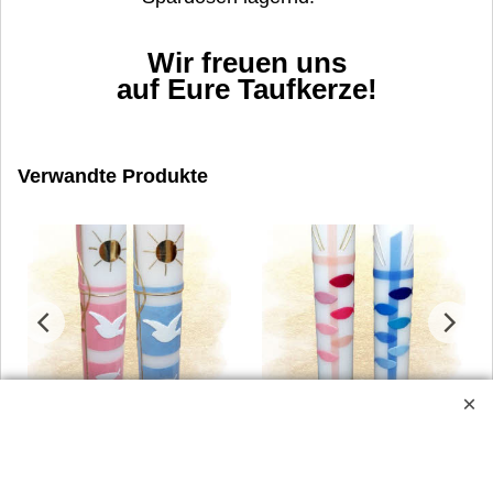
Wir freuen uns
auf Eure Taufkerze!
Verwandte Produkte
Taufkerze Tom Kenneth -
Taufkerze Timon Timea -
Kreuz, Sonne, Taube &
Kreuz & Fische 400 x Ø 30
Fische 400 x Ø 30 mm
mm