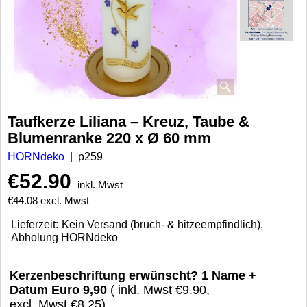
Taufkerze Liliana – Kreuz, Taube &
Blumenranke 220 x Ø 60 mm
HORNdeko
p259
€
52.90
inkl. Mwst
€
44.08
excl. Mwst
Lieferzeit:
Kein Versand (bruch- & hitzeempfindlich),
Abholung HORNdeko
Kerzenbeschriftung erwünscht? 1 Name +
Datum Euro 9,90
( inkl. Mwst
€9.90
,
excl. Mwst
€8.25
)