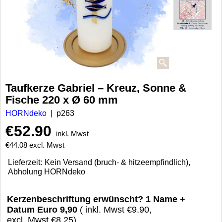
Taufkerze Gabriel – Kreuz, Sonne &
Fische 220 x Ø 60 mm
HORNdeko
p263
€
52.90
inkl. Mwst
€
44.08
excl. Mwst
Lieferzeit:
Kein Versand (bruch- & hitzeempfindlich),
Abholung HORNdeko
Kerzenbeschriftung erwünscht? 1 Name +
Datum Euro 9,90
( inkl. Mwst
€9.90
,
excl. Mwst
€8.25
)