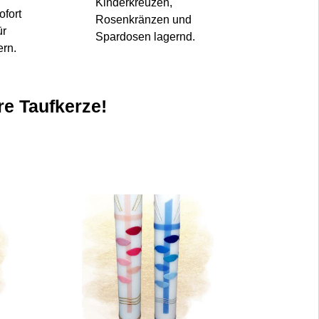
Kinderkreuzen,
ofort
Rosenkränzen und
ür
Spardosen lagernd.
ern.
re Taufkerze!