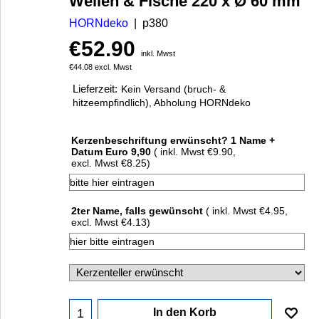
Wellen & Fische 220 x Ø 60 mm
HORNdeko
p380
€
52.90
inkl. Mwst
€
44.08
excl. Mwst
Lieferzeit:
Kein Versand (bruch- &
hitzeempfindlich), Abholung HORNdeko
Kerzenbeschriftung erwünscht? 1 Name +
Datum Euro 9,90
( inkl. Mwst
€9.90
,
excl. Mwst
€8.25
)
2ter Name, falls gewünscht
( inkl. Mwst
€4.95
,
excl. Mwst
€4.13
)
In den Korb