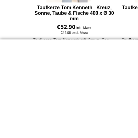
Taufkerze Tom Kenneth - Kreuz,
Taufke
Sonne, Taube & Fische 400 x Ø 30
mm
€
52.90
inkl. Mwst
€
44.08
excl. Mwst
Taufkerze Tom Kenneth mit Kreuz, Sonne, Taube, Fische & Ranke. 400 x 30 mm, handverziert, aus 100 % Paraffin, personalisierbar mit Name & Taufdatum.
Mehr Infos
Dienst