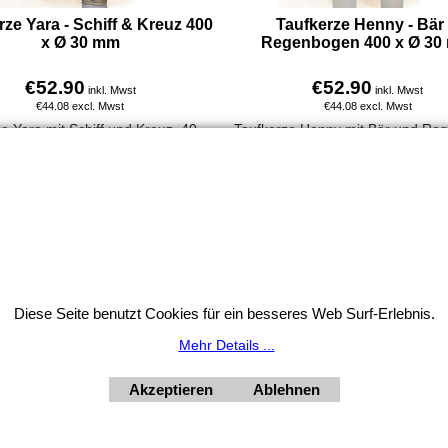
rze Yara - Schiff & Kreuz 400
Taufkerze Henny - Bär
x Ø 30 mm
Regenbogen 400 x Ø 30
€
52.90
€
52.90
inkl. Mwst
inkl. Mwst
€
44.08
excl. Mwst
€
44.08
excl. Mwst
Taufkerze Yara mit Schiff und Kreuz. 400 x 30 mm, aus 100 % Paraffin, handverziert, personalisierbar mit Name & Taufdatum, direkt online bestellbar.
Mehr Infos
Mehr Infos
Widerrufsbutton
Diese Seite benutzt Cookies für ein besseres Web Surf-Erlebnis.
HORNdeko 1010 Wien, Fischerstiege 4-8
Mehr Details ...
ag - Freitag 10 - 18 Uhr, Samstag 9 - 12 Uhr. Montag geschl
+4369910554131
Akzeptieren
Ablehnen