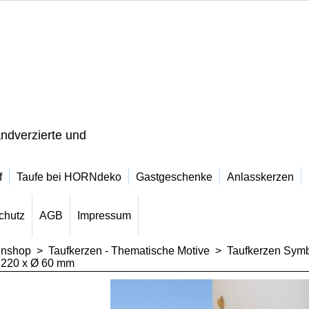
ndverzierte und
f
Taufe bei HORNdeko
Gastgeschenke
Anlasskerzen
chutz
AGB
Impressum
enshop
>
Taufkerzen - Thematische Motive
>
Taufkerzen Symbo
e 220 x Ø 60 mm