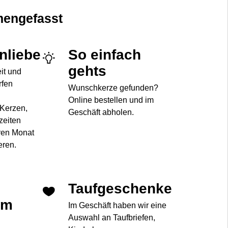
engefasst
enliebe
So einfach
gehts
eit und
rfen
Wunschkerze gefunden?
Online bestellen und im
 Kerzen,
Geschäft abholen.
zeiten
ren Monat
eren.
Taufgeschenke
im
Im Geschäft haben wir eine
Auswahl an Taufbriefen,