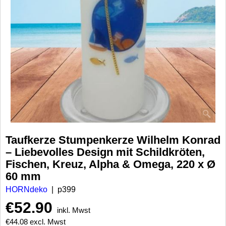
Taufkerze Stumpenkerze Wilhelm Konrad
– Liebevolles Design mit Schildkröten,
Fischen, Kreuz, Alpha & Omega, 220 x Ø
60 mm
HORNdeko
p399
€
52.90
inkl. Mwst
€
44.08
excl. Mwst