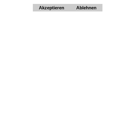
Mehr Infos
Mehr Infos
Akzeptieren
Ablehnen
Widerrufsbutton
HORNdeko 1010 Wien, Fischerstiege 4-8
Dienstag - Freitag 10 - 18 Uhr, Samstag 9 - 12 Uhr. Montag
geschlossen.
+4369910554131