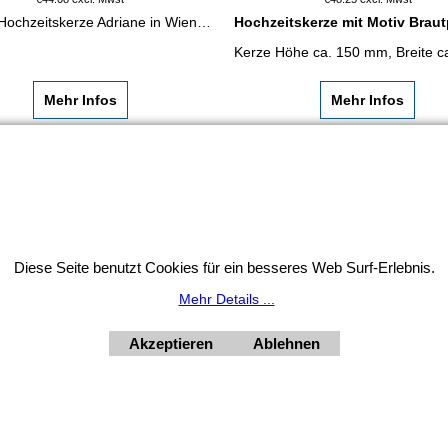
Unsere Hochzeitskerze Adriane in Wien kaufen: weiß mit petrolfarbenen Herzen, Goldranke und optionaler Beschriftung in Goldfolie.
Hochzeitskerze mit Motiv Braut
Mehr Infos
Mehr Infos
Widerrufsbutton
HORNdeko 1010 Wien, Fischerstiege 4-8
ag - Freitag 10 - 18 Uhr, Samstag 9 - 12 Uhr. Montag geschl
Diese Seite benutzt Cookies für ein besseres Web Surf-Erlebnis.
+4369910554131
Mehr Details ...
Akzeptieren
Ablehnen