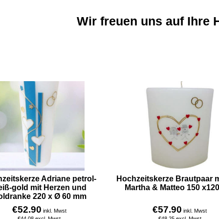
Wir freuen uns auf Ihre 
zeitskerze Adriane petrol-
Hochzeitskerze Brautpaar 
iß-gold mit Herzen und
Martha & Matteo 150 x12
oldranke 220 x Ø 60 mm
€
52.90
€
57.90
inkl. Mwst
inkl. Mwst
€
44.08
excl. Mwst
€
48.25
excl. Mwst