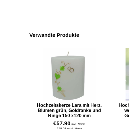
Verwandte Produkte
Hochzeitskerze Lara mit Herz,
Hoch
Blumen grün, Goldranke und
we
Ringe 150 x120 mm
G
€
57.90
inkl. Mwst
€
48.25
excl. Mwst