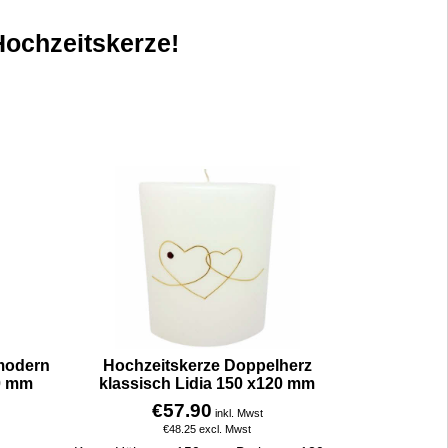
Hochzeitskerze!
modern
Hochzeitskerze Doppelherz
0 mm
klassisch Lidia 150 x120 mm
€
57.90
inkl. Mwst
€
48.25
excl. Mwst