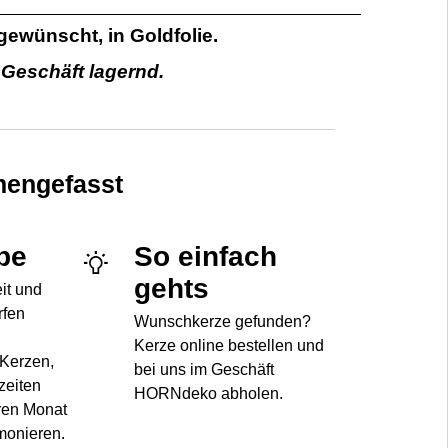
gewünscht, in Goldfolie.
m Geschäft lagernd.
engefasst
be
So einfach
gehts
eit und
rfen
Wunschkerze gefunden?
Kerze online bestellen und
 Kerzen,
bei uns im Geschäft
zeiten
HORNdeko abholen.
ren Monat
monieren.