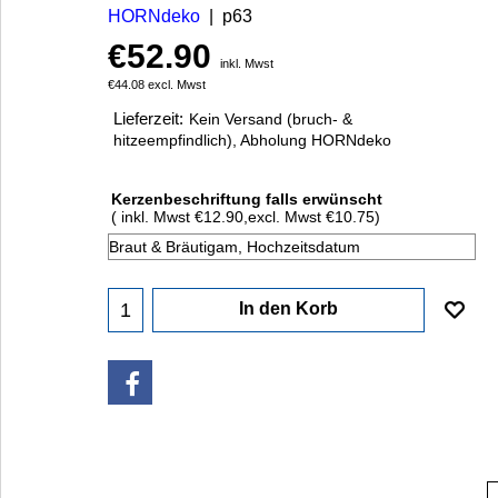
HORNdeko
p63
€
52.90
inkl. Mwst
€
44.08
excl. Mwst
Lieferzeit:
Kein Versand (bruch- &
hitzeempfindlich), Abholung HORNdeko
Kerzenbeschriftung falls erwünscht
( inkl. Mwst
€12.90
,
excl. Mwst
€10.75
)
In den Korb