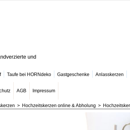
ndverzierte und
f
Taufe bei HORNdeko
Gastgeschenke
Anlasskerzen
chutz
AGB
Impressum
skerzen
>
Hochzeitskerzen online & Abholung
>
Hochzeitsker