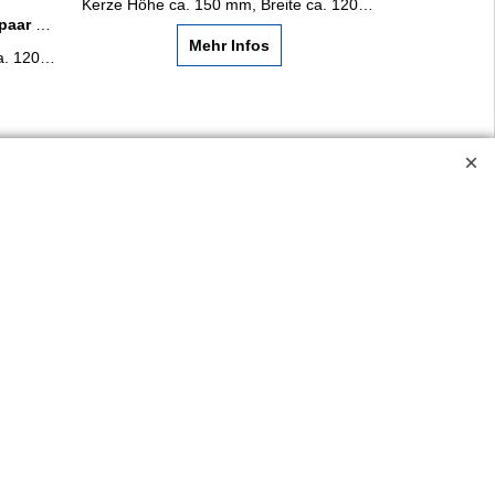
Kerze Höhe ca. 150 mm, Breite ca. 120 mm. Kerzenbeschriftung, falls gewünscht, in Goldfolie.
paar
modern im Wachsherz, Herzchen rot und Ringe.
Mehr Infos
Kerze Höhe ca. 150 mm, Breite ca. 120 mm.
Kerzenbeschriftung, falls gewünscht, in Goldfolie.
ossen.