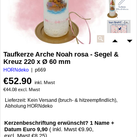
Taufkerze Arche Noah rosa - Segel &
Kreuz 220 x Ø 60 mm
HORNdeko
p669
€
52.90
inkl. Mwst
€
44.08
excl. Mwst
Lieferzeit:
Kein Versand (bruch- & hitzeempfindlich),
Abholung HORNdeko
Kerzenbeschriftung erwünscht? 1 Name +
Datum Euro 9,90
( inkl. Mwst
€9.90
,
excl. Mwst
€8.25
)