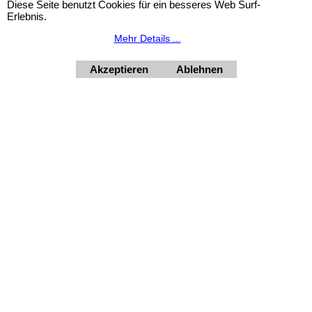
Diese Seite benutzt Cookies für ein besseres Web Surf-
Erlebnis.
Widerrufsbutton
Mehr Details ...
Akzeptieren
Ablehnen
HORNdeko 1010 Wien, Fischerstiege 4-8
Dienstag - Freitag 10 - 18 Uhr, Samstag 9 - 12 Uhr. Montag
geschlossen.
+4369910554131