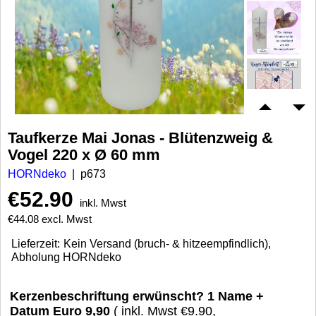
Taufkerze Mai Jonas - Blütenzweig &
Vogel 220 x Ø 60 mm
HORNdeko
p673
€
52.90
inkl. Mwst
€
44.08
excl. Mwst
Lieferzeit:
Kein Versand (bruch- & hitzeempfindlich),
Abholung HORNdeko
Kerzenbeschriftung erwünscht? 1 Name +
Datum Euro 9,90
( inkl. Mwst
€9.90
,