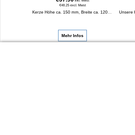
inkl. Mwst
€
48.25
excl. Mwst
Kerze Höhe ca. 150 mm, Breite ca. 120 mm. Kerzenbeschriftung, falls gewünscht, in Goldfolie.
Mehr Infos
Dienst