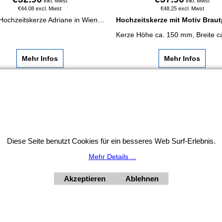
inkl. Mwst
inkl. Mwst
€
44.08
excl. Mwst
€
48.25
excl. Mwst
Unsere Hochzeitskerze Adriane in Wien kaufen: weiß mit petrolfarbenen Herzen, Goldranke und optionaler Beschriftung in Goldfolie.
Hochzeitskerze mit Motiv Braut
Mehr Infos
Mehr Infos
Widerrufsbutton
HORNdeko 1010 Wien, Fischerstiege 4-8
ag - Freitag 10 - 18 Uhr, Samstag 9 - 12 Uhr. Montag geschl
Diese Seite benutzt Cookies für ein besseres Web Surf-Erlebnis.
+4369910554131
Mehr Details ...
Akzeptieren
Ablehnen