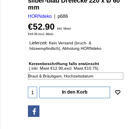
silber-blau Dreiecke 220 x Ø 60
mm
HORNdeko
p686
€
52.90
inkl. Mwst
€
44.08
excl. Mwst
Lieferzeit:
Kein Versand (bruch- &
hitzeempfindlich), Abholung HORNdeko
Kerzenbeschriftung falls erwünscht
( inkl. Mwst
€12.90
,
excl. Mwst
€10.75
)
In den Korb