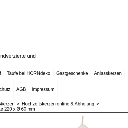
ndverzierte und
f
Taufe bei HORNdeko
Gastgeschenke
Anlasskerzen
chutz
AGB
Impressum
skerzen
>
Hochzeitskerzen online & Abholung
>
cke 220 x Ø 60 mm