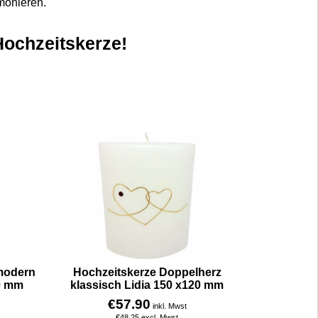
monieren.
Hochzeitskerze!
modern
Hochzeitskerze Doppelherz
0 mm
klassisch Lidia 150 x120 mm
€
57.90
inkl. Mwst
€
48.25
excl. Mwst