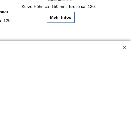
Kerze Höhe ca. 150 mm, Breite ca. 120 mm. Kerzenbeschriftung, falls gewünscht, in Goldfolie.
paar
modern im Wachsherz, Herzchen rot und Ringe.
Mehr Infos
Kerze Höhe ca. 150 mm, Breite ca. 120 mm.
Kerzenbeschriftung, falls gewünscht, in Goldfolie.
ossen.