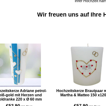
Ihrer Hochzeit har
Wir freuen uns auf Ihre 
zeitskerze Adriane petrol-
Hochzeitskerze Brautpaar 
iß-gold mit Herzen und
Martha & Matteo 150 x12
oldranke 220 x Ø 60 mm
€
52.90
€
57.90