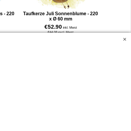
s - 220
Taufkerze Juli Sonnenblume - 220
x Ø 60 mm
€
52.90
inkl. Mwst
€
44.08
excl. Mwst
Mit Alpha & Omega, goldenem Segelkreuz, maritimem Rettungsring und drei kleinen Wachsfischen gestaltet – ergänzt durch eine goldene Kordel und einen Holzanhänger in Form eines Seesterns. Diese besondere Kerze ist an den heiligen Christophorus angelehnt, dessen Gedenktag am 24. Juli gefeiert wird. Christophorus gilt als Schutzpatron der Reisenden und Kinder – ein Zeichen für Sicherheit und Begleitung auf neuen Lebenswegen. Die Kerze verbindet christliche Symbole mit sommerlicher Ferienstimmung und maritimen Akzenten. Sie ist ideal für Kinder, die im Juli getauft werden, und symbolisiert den Schutz und die Hoffnung auf eine gute Reise durch das Leben. Eine Kerze, die mit ihren liebevoll ausgewählten Details nicht nur schön aussieht, sondern auch inhaltlich eine starke Bedeutung trägt.
Mit Sonnenblumenmotiv, dunkelgrünem Kreuz, Schmetterling und christlichem Fisch gestaltet – dazu eine braune Kordel mit zwei kleinen Holzperlen. Diese besondere Kerze erinnert an die warme Sommerzeit und bringt mit dem fröhlichen Spruch „Du bist mein Sonnenschein“ Licht und Freude in die Taufe. Die Sonnenblume steht für Wärme, Lebensfreude und Hoffnung – eine liebevolle Botschaft für Kinder, die im Juli getauft werden oder in der Ferienzeit geboren sind. Eine Kerze, die nicht nur schön gestaltet ist, sondern auch mit ihrer sonnigen Symbolik Sinn und Herzlichkeit schenkt.
Mehr Infos
ossen.