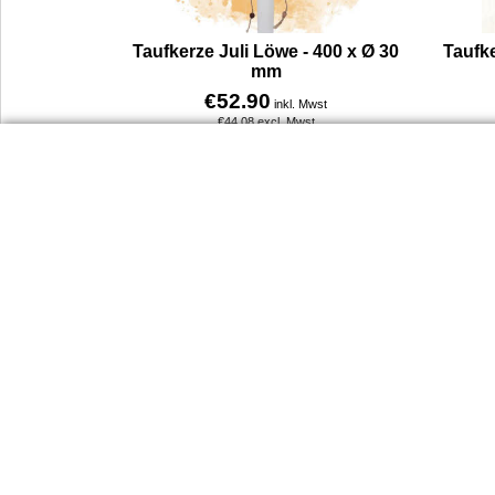
Taufkerze Juli Löwe - 400 x Ø 30
Taufke
mm
€
52.90
inkl. Mwst
€
44.08
excl. Mwst
Mit goldenem Kreuz, einer Blumenranke in braun und dunkelgrün aus Wachs sowie einem kleinen Löwen im Eukalyptuskranz (Folie) gestaltet – dazu eine braune Kordel mit zwei Holzperlen. Diese besondere Kerze ist ideal für Kinder, die Ende Juli geboren sind und das Sternzeichen Löwe tragen. Der Löwe steht für Mut, Stärke und ein großes Herz – Eigenschaften, die diese Kerze auf liebevolle Weise symbolisiert. Die Gestaltung verbindet natürliche Elemente mit einem kraftvollen, aber warmen Ausdruck und eignet sich besonders für sommerliche Tauffeiern. Eine Kerze, die nicht nur optisch Eindruck macht, sondern auch mit innerer Symbolkraft begleitet: mutig, voller Herz und bereit für das Leben.
Mehr Infos
Dienst