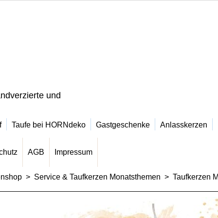
ndverzierte und
f
Taufe bei HORNdeko
Gastgeschenke
Anlasskerzen
chutz
AGB
Impressum
enshop
>
Service & Taufkerzen Monatsthemen
>
Taufkerzen 