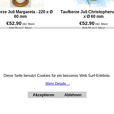
rze Juli Margareta - 220 x Ø
Taufkerze Juli Christopheru
60 mm
x Ø 60 mm
€
52.90
€
52.90
inkl. Mwst
inkl. Mwst
€
44.08
excl. Mwst
€
44.08
excl. Mwst
Mit Kreuz, Herz, Margariten und kleinen Margariten-Steinchen um das Kreuz gestaltet – veredelt mit einer zarten 6 mm Satinbandschleife in sonnigem Gelb. Diese besondere Kerze ist an die heilige Margareta angelehnt, deren Gedenktag am 13. Juli gefeiert wird. Sie gilt als Patronin für werdende Mütter und ihre Kinder und steht für Lebensschutz sowie sanfte Stärke. Die Kerze verbindet liebevolle Symbole mit einem hellen, positiven Design und ist besonders geeignet für Kinder, die im Juli getauft werden oder in dieser Zeit geboren sind. Eine Kerze, die mit ihren fein ausgewählten Details nicht nur schön aussieht, sondern auch eine tiefe Bedeutung für Lebensschutz und Fürsorge trägt.
Mehr Infos
Mehr Infos
Widerrufsbutton
Diese Seite benutzt Cookies für ein besseres Web Surf-Erlebnis.
HORNdeko 1010 Wien, Fischerstiege 4-8
Mehr Details ...
ag - Freitag 10 - 18 Uhr, Samstag 9 - 12 Uhr. Montag geschl
+4369910554131
Akzeptieren
Ablehnen