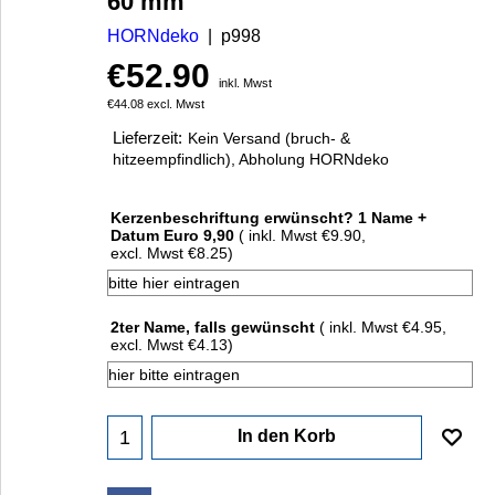
60 mm
HORNdeko
p998
€
52.90
inkl. Mwst
€
44.08
excl. Mwst
Lieferzeit:
Kein Versand (bruch- &
hitzeempfindlich), Abholung HORNdeko
Kerzenbeschriftung erwünscht? 1 Name +
Datum Euro 9,90
( inkl. Mwst
€9.90
,
excl. Mwst
€8.25
)
2ter Name, falls gewünscht
( inkl. Mwst
€4.95
,
excl. Mwst
€4.13
)
In den Korb