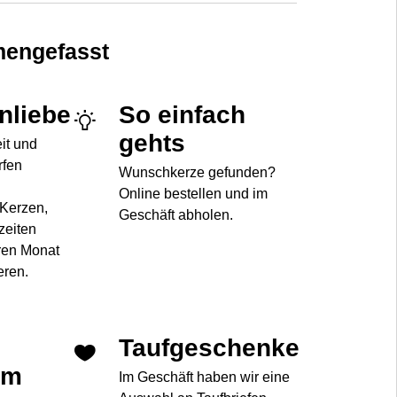
engefasst
enliebe
So einfach
gehts
eit und
rfen
Wunschkerze gefunden?
Online bestellen und im
 Kerzen,
Geschäft abholen.
zeiten
ren Monat
eren.
Taufgeschenke
im
Im Geschäft haben wir eine