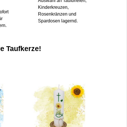
Auswahl an Taufbriefen,
Kinderkreuzen,
ofort
Rosenkränzen und
ür
Spardosen lagernd.
ern.
re Taufkerze!