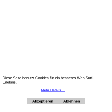
Puppenstubenbriefe - Kleine
Raumwelten voller Atmosphäre und
liebevoller Details.
Diese Seite benutzt Cookies für ein besseres Web Surf-
Erlebnis.
Christkindbriefe - Weihnachtliche Briefe
Mehr Details ...
mit Wünschen zum Pflücken.
Akzeptieren
Ablehnen