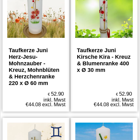
Taufkerze Juni
Taufkerze Juni
Herz-Jesu-
Kirsche Kira - Kreuz
Mohnzauber -
& Blumenranke 400
Kreuz, Mohnblüten
x Ø 30 mm
& Herzchenranke
220 x Ø 60 mm
52.90
52.90
€
€
inkl. Mwst
inkl. Mwst
€
44.08
excl. Mwst
€
44.08
excl. Mwst