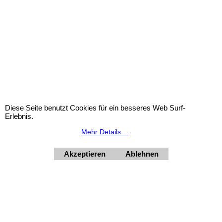
Widerrufsbutton
Urlaubsinformation: Unser Geschäft bleibt von 3.8. bis
10.8.2026 inklusive geschlossen.
HORNdeko 1010 Wien, Fischerstiege 4-8
Dienstag - Freitag 10 - 18 Uhr, Samstag 9 - 12 Uhr. Montag
geschlossen.
Diese Seite benutzt Cookies für ein besseres Web Surf-
+4369910554131
Erlebnis.
Mehr Details ...
Akzeptieren
Ablehnen