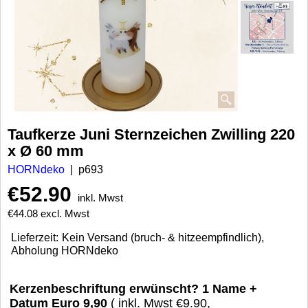
Taufkerze Juni Sternzeichen Zwilling 220
x Ø 60 mm
HORNdeko
p693
€
52.90
inkl. Mwst
€
44.08
excl. Mwst
Lieferzeit:
Kein Versand (bruch- & hitzeempfindlich),
Abholung HORNdeko
Kerzenbeschriftung erwünscht? 1 Name +
Datum Euro 9,90
( inkl. Mwst
€9.90
,