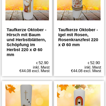
Taufkerze Oktober -
Taufkerze Oktober -
Hirsch mit Baum
Igel mit Rosen,
und Herbstblättern,
Rosenkranzfest 220
Schöpfung im
x Ø 60 mm
Herbst 220 x Ø 60
mm
52.90
52.90
€
€
inkl. Mwst
inkl. Mwst
€
44.08
excl. Mwst
€
44.08
excl. Mwst