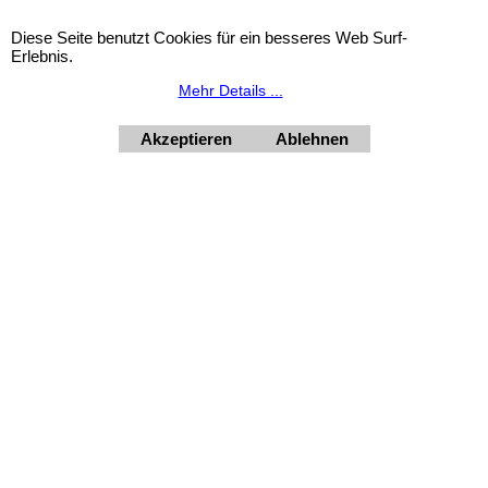
Diese Seite benutzt Cookies für ein besseres Web Surf-
Erlebnis.
Urlaubsinformation: Unser Geschäft bleibt von 3.8. bis
Mehr Details ...
10.8.2026 inklusive geschlossen.
HORNdeko 1010 Wien, Fischerstiege 4-8
Akzeptieren
Ablehnen
Dienstag - Freitag 10 - 18 Uhr, Samstag 9 - 12 Uhr. Montag
geschlossen.
+4369910554131