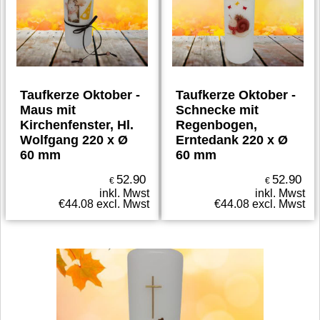
Taufkerze Oktober -
Taufkerze Oktober -
Maus mit
Schnecke mit
Kirchenfenster, Hl.
Regenbogen,
Wolfgang 220 x Ø
Erntedank 220 x Ø
60 mm
60 mm
52.90
52.90
€
€
inkl. Mwst
inkl. Mwst
€
44.08
excl. Mwst
€
44.08
excl. Mwst