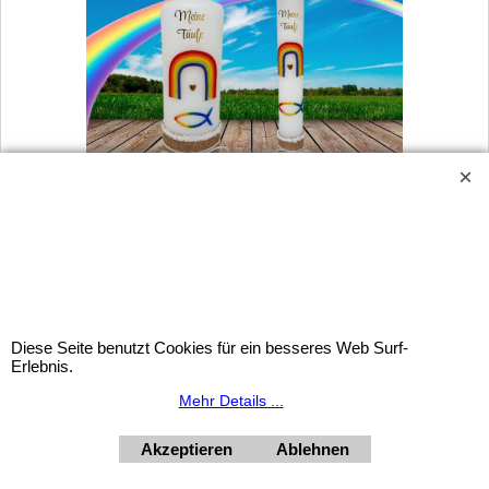
Beliebt: Regenbogen-Taufkerzen
Widerrufsbutton
Diese Seite benutzt Cookies für ein besseres Web Surf-
Erlebnis.
Mehr Details ...
Urlaubsinformation: Unser Geschäft bleibt von 3.8. bis
10.8.2026 inklusive geschlossen.
Akzeptieren
Ablehnen
HORNdeko 1010 Wien, Fischerstiege 4-8
Dienstag - Freitag 10 - 18 Uhr, Samstag 9 - 12 Uhr. Montag