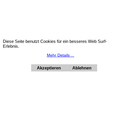
Urlaubsinformation: Unser Geschäft bleibt von 3.8. bis
10.8.2026 inklusive geschlossen.
HORNdeko 1010 Wien, Fischerstiege 4-8
Dienstag - Freitag 10 - 18 Uhr, Samstag 9 - 12 Uhr. Montag
geschlossen.
+4369910554131
Diese Seite benutzt Cookies für ein besseres Web Surf-
Erlebnis.
Mehr Details ...
Akzeptieren
Ablehnen