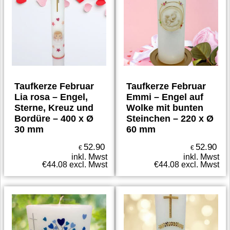
Taufkerze Februar
Taufkerze Februar
Lia rosa – Engel,
Emmi – Engel auf
Sterne, Kreuz und
Wolke mit bunten
Bordüre – 400 x Ø
Steinchen – 220 x Ø
30 mm
60 mm
52.90
52.90
€
€
inkl. Mwst
inkl. Mwst
€
44.08
excl. Mwst
€
44.08
excl. Mwst