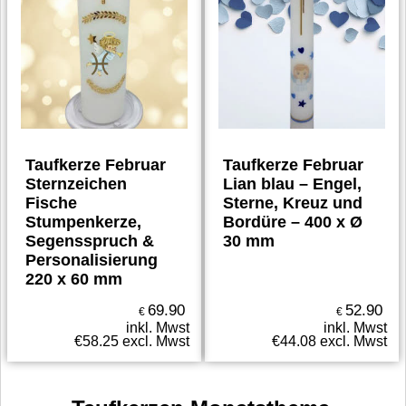
Taufkerze Februar
Taufkerze Februar
Sternzeichen
Lian blau – Engel,
Fische
Sterne, Kreuz und
Stumpenkerze,
Bordüre – 400 x Ø
Segensspruch &
30 mm
Personalisierung
220 x 60 mm
69.90
52.90
€
€
inkl. Mwst
inkl. Mwst
€
58.25
excl. Mwst
€
44.08
excl. Mwst