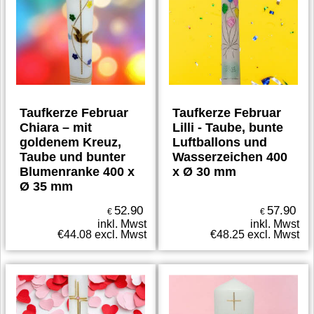
Taufkerze Februar
Taufkerze Februar
Chiara – mit
Lilli - Taube, bunte
goldenem Kreuz,
Luftballons und
Taube und bunter
Wasserzeichen 400
Blumenranke 400 x
x Ø 30 mm
Ø 35 mm
52.90
57.90
€
€
inkl. Mwst
inkl. Mwst
€
44.08
excl. Mwst
€
48.25
excl. Mwst