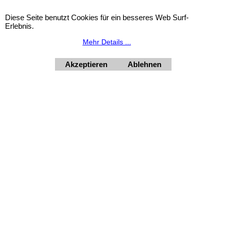
Diese Seite benutzt Cookies für ein besseres Web Surf-
Erlebnis.
Urlaubsinformation: Unser Geschäft bleibt von 3.8. bis
Mehr Details ...
10.8.2026 inklusive geschlossen.
HORNdeko 1010 Wien, Fischerstiege 4-8
Akzeptieren
Ablehnen
Dienstag - Freitag 10 - 18 Uhr, Samstag 9 - 12 Uhr. Montag
geschlossen.
+4369910554131