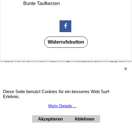
Bunte Taufkerzen
Widerrufsbutton
Urlaubsinformation: Unser Geschäft bleibt von 3.8. bis
10.8.2026 inklusive geschlossen.
HORNdeko 1010 Wien, Fischerstiege 4-8
Dienstag - Freitag 10 - 18 Uhr, Samstag 9 - 12 Uhr. Montag
geschlossen.
Diese Seite benutzt Cookies für ein besseres Web Surf-
+4369910554131
Erlebnis.
Mehr Details ...
Akzeptieren
Ablehnen