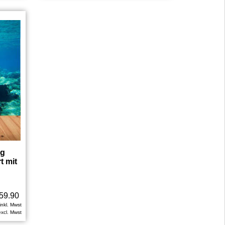
ag
t mit
59.90
inkl. Mwst
excl. Mwst