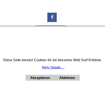
Widerrufsbutton
tion: Unser Geschäft bleibt von 3.8. bis 10.8.2026 inklusi
HORNdeko 1010 Wien, Fischerstiege 4-8
ag - Freitag 10 - 18 Uhr, Samstag 9 - 12 Uhr. Montag geschl
Diese Seite benutzt Cookies für ein besseres Web Surf-Erlebnis.
+4369910554131
Mehr Details ...
Akzeptieren
Ablehnen