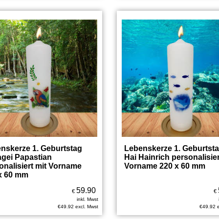
nskerze 1. Geburtstag
Lebenskerze 1. Geburtst
gei Papastian
Hai Hainrich personalisier
onalisiert mit Vorname
Vorname 220 x 60 mm
x 60 mm
59.90
€
€
inkl. Mwst
€
49.92
excl. Mwst
€
49.92