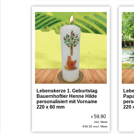
Lebenskerze 1. Geburtstag
Lebe
Bauernhoftier Henne Hilde
Papa
personalisiert mit Vorname
pers
220 x 60 mm
220 
59.90
€
inkl. Mwst
€
49.92
excl. Mwst