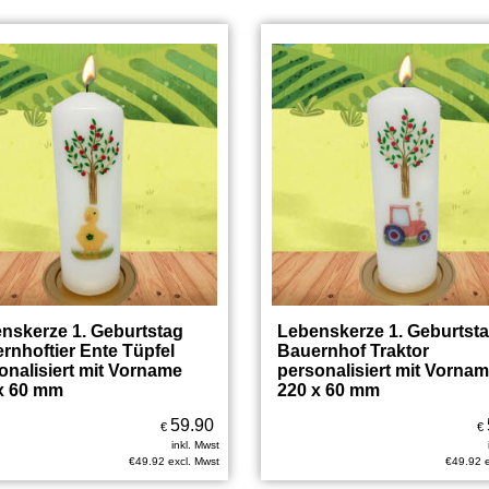
nskerze 1. Geburtstag
Lebenskerze 1. Geburtst
rnhoftier Ente Tüpfel
Bauernhof Traktor
onalisiert mit Vorname
personalisiert mit Vorna
x 60 mm
220 x 60 mm
59.90
€
€
inkl. Mwst
€
49.92
excl. Mwst
€
49.92