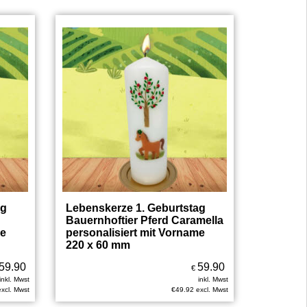
ag
Lebenskerze 1. Geburtstag
Bauernhoftier Pferd Caramella
me
personalisiert mit Vorname
220 x 60 mm
59.90
59.90
€
inkl. Mwst
inkl. Mwst
excl. Mwst
€
49.92
excl. Mwst