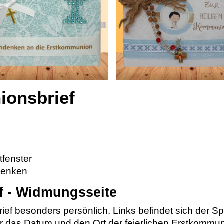
ionsbrief
tfenster
denken
f - Widmungsseite
ef besonders persönlich. Links befindet sich der S
für das Datum und den Ort der feierlichen Erstkomm