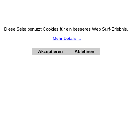
Widerrufsbutton
Diese Seite benutzt Cookies für ein besseres Web Surf-Erlebnis.
tion: Unser Geschäft bleibt von 3.8. bis 10.8.2026 inklusi
Mehr Details ...
HORNdeko 1010 Wien, Fischerstiege 4-8
ag - Freitag 10 - 18 Uhr, Samstag 9 - 12 Uhr. Montag geschl
+4369910554131
Akzeptieren
Ablehnen