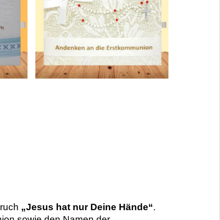
pruch
„Jesus hat nur Deine Hände“
.
union sowie den Namen der