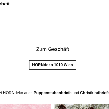
beit
Zum Geschäft
HORNdeko 1010 Wien
bei HORNdeko auch
Puppenstubenbriefe
und
Christkindbrief