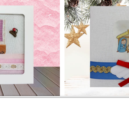
rung
Christkindbriefe - Wünsche zu