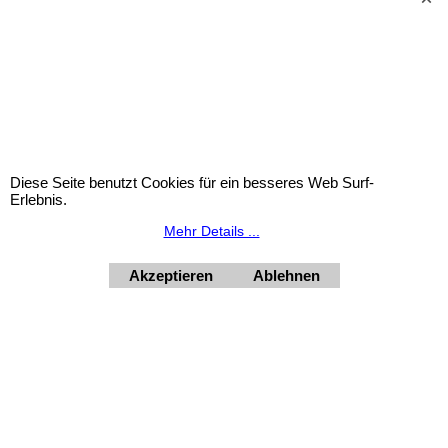
Widerrufsbutton
Diese Seite benutzt Cookies für ein besseres Web Surf-
Urlaubsinformation: Unser Geschäft bleibt von 3.8. bis
Erlebnis.
10.8.2026 inklusive geschlossen.
Mehr Details ...
HORNdeko 1010 Wien, Fischerstiege 4-8
Dienstag - Freitag 10 - 18 Uhr, Samstag 9 - 12 Uhr. Montag
geschlossen.
Akzeptieren
Ablehnen
+4369910554131