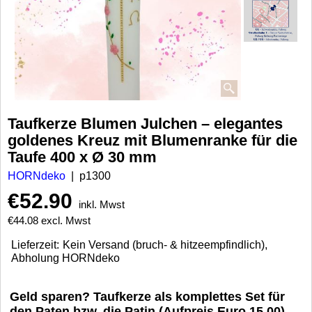
Taufkerze Blumen Julchen – elegantes
goldenes Kreuz mit Blumenranke für die
Taufe 400 x Ø 30 mm
HORNdeko
p1300
€
52.90
inkl. Mwst
€
44.08
excl. Mwst
Lieferzeit:
Kein Versand (bruch- & hitzeempfindlich),
Abholung HORNdeko
Geld sparen? Taufkerze als komplettes Set für
den Paten bzw. die Patin (Aufpreis Euro 15,00)