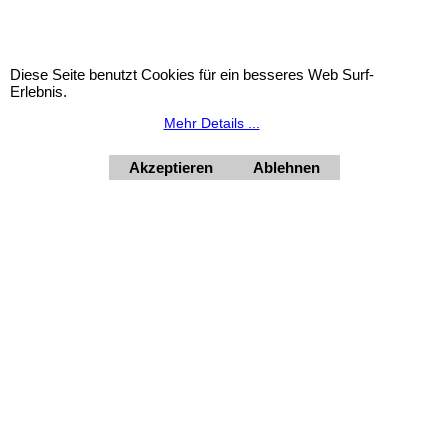
Elfanzo
Babette
€
52.90
inkl. Mwst
€
52.90
inkl. Mwst
€
44.08
excl. Mwst
€
44.08
excl. Mwst
Diese Seite benutzt Cookies für ein besseres Web Surf-
Erlebnis.
Höhe 220 mm, Durchmesser 60 mm.
Höhe 220 mm, Durchmesser 60 mm.
Mehr Details ...
Mehr Infos
Mehr Infos
Akzeptieren
Ablehnen
Widerrufsbutton
HORNdeko 1010 Wien, Fischerstiege 4-8
Dienstag - Freitag 10 - 18 Uhr, Samstag 9 - 12 Uhr. Montag
geschlossen.
+4369910554131