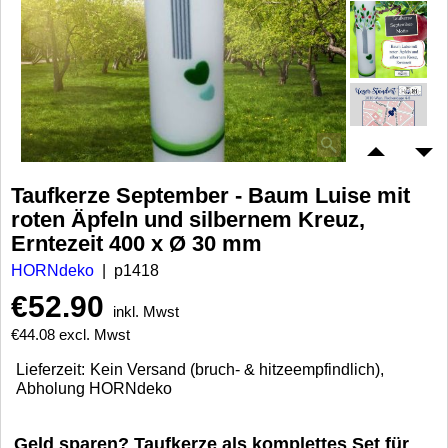
Taufkerze September - Baum Luise mit
roten Äpfeln und silbernem Kreuz,
Erntezeit 400 x Ø 30 mm
HORNdeko
p1418
€
52.90
inkl. Mwst
€
44.08
excl. Mwst
Lieferzeit:
Kein Versand (bruch- & hitzeempfindlich),
Abholung HORNdeko
Geld sparen? Taufkerze als komplettes Set für