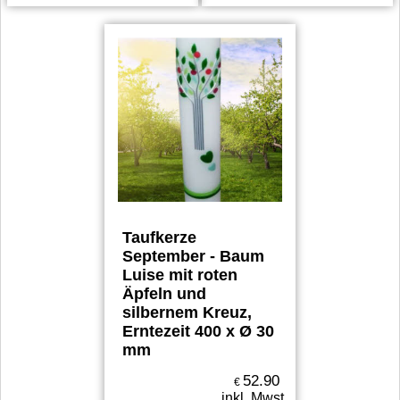
Taufkerze
September - Baum
Luise mit roten
Äpfeln und
silbernem Kreuz,
Erntezeit 400 x Ø 30
mm
52.90
€
inkl. Mwst