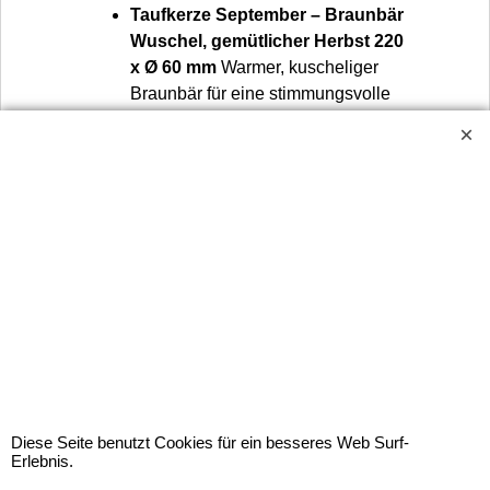
Taufkerze September – Braunbär
Wuschel, gemütlicher Herbst 220
x Ø 60 mm
Warmer, kuscheliger
Braunbär für eine stimmungsvolle
Taufkerze im Herbst.
Taufkerze September – Emanuel
mit goldenem Kreuz, Alpha &
Omega und Fisch, zeitloser
Herbst 400 x Ø 30 mm
Klassische
Taufkerze in Gold – elegant und
traditionell für jede Feier.
Taufkerze September – Emil /
Emilia flieder mit Kreuz, Taube
und Blumenranke, French
Lavendel im Herbst 400 x Ø 30
mm
Fliederfarbene Kerze, farblich
Diese Seite benutzt Cookies für ein besseres Web Surf-
angelehnt an French Lavendel,
Erlebnis.
kombiniert mit klassischen