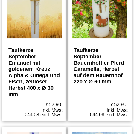
Taufkerze
Taufkerze
September -
September -
Emanuel mit
Bauernhoftier Pferd
goldenem Kreuz,
Caramella, Herbst
Alpha & Omega und
auf dem Bauernhof
Fisch, zeitloser
220 x Ø 60 mm
Herbst 400 x Ø 30
mm
52.90
52.90
€
€
inkl. Mwst
inkl. Mwst
€
44.08
excl. Mwst
€
44.08
excl. Mwst