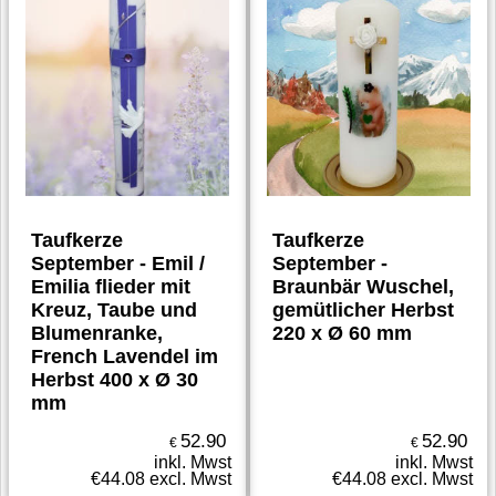
Taufkerze
Taufkerze
September - Emil /
September -
Emilia flieder mit
Braunbär Wuschel,
Kreuz, Taube und
gemütlicher Herbst
Blumenranke,
220 x Ø 60 mm
French Lavendel im
Herbst 400 x Ø 30
mm
52.90
52.90
€
€
inkl. Mwst
inkl. Mwst
€
44.08
excl. Mwst
€
44.08
excl. Mwst