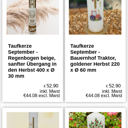
Taufkerze
Taufkerze
September -
September -
Regenbogen beige,
Bauernhof Traktor,
sanfter Übergang in
goldener Herbst 220
den Herbst 400 x Ø
x Ø 60 mm
30 mm
52.90
52.90
€
€
inkl. Mwst
inkl. Mwst
€
44.08
excl. Mwst
€
44.08
excl. Mwst