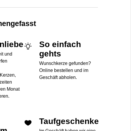
engefasst
enliebe
So einfach
gehts
eit und
rfen
Wunschkerze gefunden?
Online bestellen und im
 Kerzen,
Geschäft abholen.
zeiten
ren Monat
eren.
Taufgeschenke
im
Im Geschäft haben wir eine