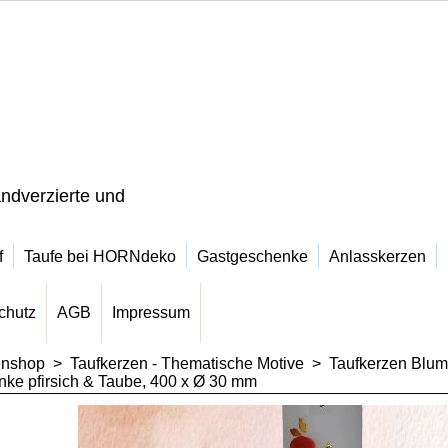
ndverzierte und
f
Taufe bei HORNdeko
Gastgeschenke
Anlasskerzen
chutz
AGB
Impressum
enshop
>
Taufkerzen - Thematische Motive
>
Taufkerzen Blu
nke pfirsich & Taube, 400 x Ø 30 mm