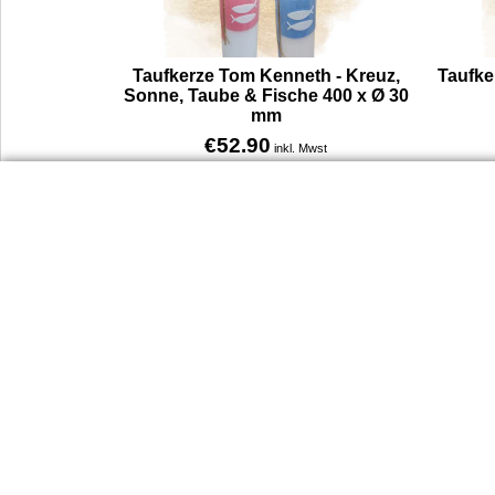
Taufkerze Tom Kenneth - Kreuz,
Taufke
Sonne, Taube & Fische 400 x Ø 30
mm
€
52.90
inkl. Mwst
€
44.08
excl. Mwst
Taufkerze Tom Kenneth mit Kreuz, Sonne, Taube, Fische & Ranke. 400 x 30 mm, handverziert, aus 100 % Paraffin, personalisierbar mit Name & Taufdatum.
Mehr Infos
Dienst