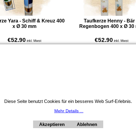
rze Yara - Schiff & Kreuz 400
Taufkerze Henny - Bär
x Ø 30 mm
Regenbogen 400 x Ø 30
€
52.90
€
52.90
inkl. Mwst
inkl. Mwst
€
44.08
excl. Mwst
€
44.08
excl. Mwst
Taufkerze Yara mit Schiff und Kreuz. 400 x 30 mm, aus 100 % Paraffin, handverziert, personalisierbar mit Name & Taufdatum, direkt online bestellbar.
Mehr Infos
Mehr Infos
Widerrufsbutton
Diese Seite benutzt Cookies für ein besseres Web Surf-Erlebnis.
HORNdeko 1010 Wien, Fischerstiege 4-8
Mehr Details ...
ag - Freitag 10 - 18 Uhr, Samstag 9 - 12 Uhr. Montag geschl
+4369910554131
Akzeptieren
Ablehnen