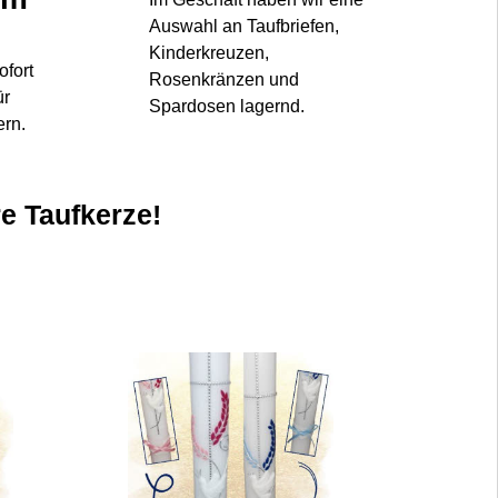
Auswahl an Taufbriefen,
Kinderkreuzen,
ofort
Rosenkränzen und
ür
Spardosen lagernd.
ern.
re Taufkerze!