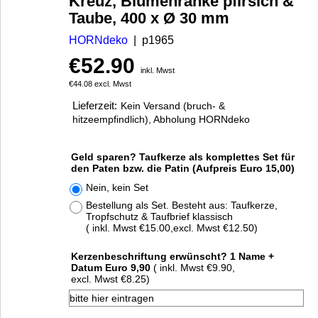
Kreuz, Blumenranke pfirsich &
Taube, 400 x Ø 30 mm
HORNdeko
p1965
€
52.90
inkl. Mwst
€
44.08
excl. Mwst
Lieferzeit:
Kein Versand (bruch- &
hitzeempfindlich), Abholung HORNdeko
Geld sparen? Taufkerze als komplettes Set für
den Paten bzw. die Patin (Aufpreis Euro 15,00)
Nein, kein Set
Bestellung als Set. Besteht aus: Taufkerze,
Tropfschutz & Taufbrief klassisch
( inkl. Mwst
€15.00
,
excl. Mwst
€12.50
)
Kerzenbeschriftung erwünscht? 1 Name +
Datum Euro 9,90
( inkl. Mwst
€9.90
,
excl. Mwst
€8.25
)