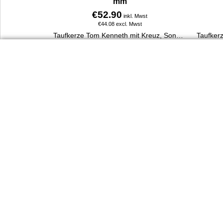
mm
€
52.90
inkl. Mwst
€
44.08
excl. Mwst
Taufkerze Tom Kenneth mit Kreuz, Sonne, Taube, Fische & Ranke. 400 x 30 mm, handverziert, aus 100 % Paraffin, personalisierbar mit Name & Taufdatum.
Mehr Infos
Dienst