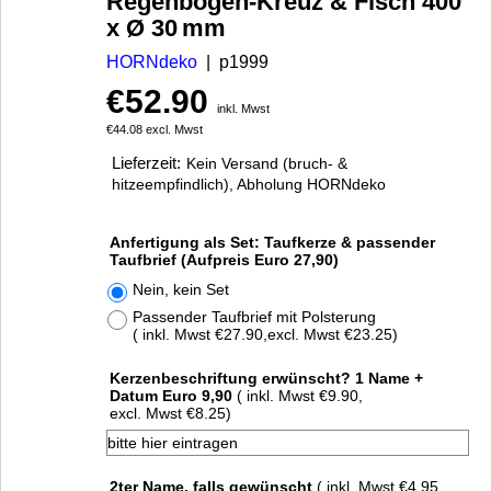
Regenbogen-Kreuz & Fisch 400
x Ø 30 mm
HORNdeko
p1999
€
52.90
inkl. Mwst
€
44.08
excl. Mwst
Lieferzeit:
Kein Versand (bruch- &
hitzeempfindlich), Abholung HORNdeko
Anfertigung als Set: Taufkerze & passender
Taufbrief (Aufpreis Euro 27,90)
Nein, kein Set
Passender Taufbrief mit Polsterung
( inkl. Mwst
€27.90
,
excl. Mwst
€23.25
)
Kerzenbeschriftung erwünscht? 1 Name +
Datum Euro 9,90
( inkl. Mwst
€9.90
,
excl. Mwst
€8.25
)
2ter Name, falls gewünscht
( inkl. Mwst
€4.95
,