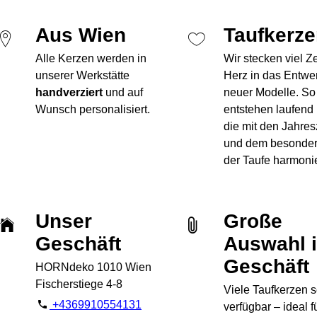
Aus Wien
Taufkerz
Alle Kerzen werden in
Wir stecken viel Z
unserer Werkstätte
Herz in das Entwe
handverziert
und auf
neuer Modelle. So
Wunsch personalisiert.
entstehen laufend
die mit den Jahres
und dem besonde
der Taufe harmoni
Unser
Große
Geschäft
Auswahl 
Geschäft
HORNdeko 1010 Wien
Fischerstiege 4-8
Viele Taufkerzen s
+4369910554131
verfügbar – ideal f