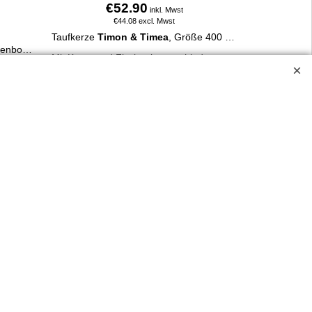
€
52.90
inkl. Mwst
€
44.08
excl. Mwst
Taufkerze
Timon & Timea
, Größe 400 x Ø 30 mm.
Taufkerze Henny mit Bär und Regenbogen. 400 x 30 mm, aus 100 % Paraffin, liebevoll verziert, personalisierbar mit Name & Taufdatum, online bestellbar.
Mit Kreuz und Fische, in verschiedenen rosa-Tönen oder blautönen. Schlichtes, harmonisches Design.
Mehr Infos
ossen.