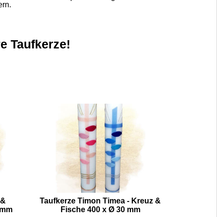
ern.
re Taufkerze!
 &
Taufkerze Timon Timea - Kreuz &
 mm
Fische 400 x Ø 30 mm