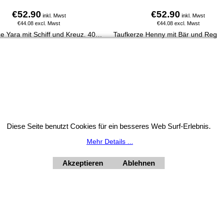
€
52.90
€
52.90
inkl. Mwst
inkl. Mwst
€
44.08
excl. Mwst
€
44.08
excl. Mwst
Taufkerze Yara mit Schiff und Kreuz. 400 x 30 mm, aus 100 % Paraffin, handverziert, personalisierbar mit Name & Taufdatum, direkt online bestellbar.
Mehr Infos
Mehr Infos
Widerrufsbutton
Diese Seite benutzt Cookies für ein besseres Web Surf-Erlebnis.
HORNdeko 1010 Wien, Fischerstiege 4-8
ag - Freitag 10 - 18 Uhr, Samstag 9 - 12 Uhr. Montag geschl
Mehr Details ...
+4369910554131
Akzeptieren
Ablehnen