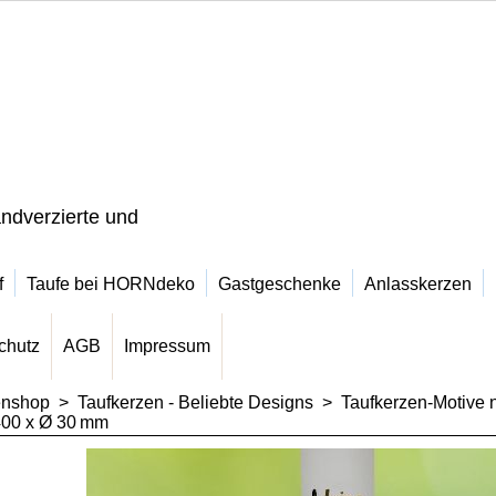
ndverzierte und
f
Taufe bei HORNdeko
Gastgeschenke
Anlasskerzen
chutz
AGB
Impressum
enshop
>
Taufkerzen - Beliebte Designs
>
Taufkerzen-Motive 
400 x Ø 30 mm