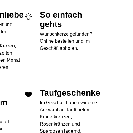
enliebe
So einfach
gehts
eit und
rfen
Wunschkerze gefunden?
Online bestellen und im
 Kerzen,
Geschäft abholen.
zeiten
ren Monat
eren.
Taufgeschenke
im
Im Geschäft haben wir eine
Auswahl an Taufbriefen,
Kinderkreuzen,
ofort
Rosenkränzen und
ür
Spardosen lagernd.