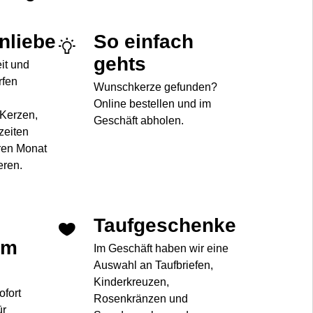
enliebe
So einfach
gehts
eit und
rfen
Wunschkerze gefunden?
Online bestellen und im
 Kerzen,
Geschäft abholen.
zeiten
ren Monat
eren.
Taufgeschenke
im
Im Geschäft haben wir eine
Auswahl an Taufbriefen,
Kinderkreuzen,
ofort
Rosenkränzen und
ür