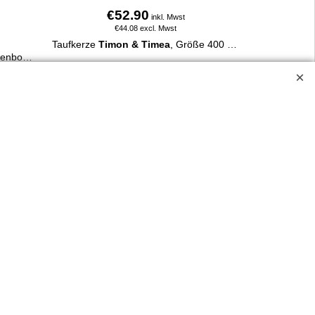
€
52.90
inkl. Mwst
€
44.08
excl. Mwst
Taufkerze
Timon & Timea
, Größe 400 x Ø 30 mm.
Taufkerze Henny mit Bär und Regenbogen. 400 x 30 mm, aus 100 % Paraffin, liebevoll verziert, personalisierbar mit Name & Taufdatum, online bestellbar.
Mit Kreuz und Fische, in verschiedenen rosa-Tönen oder blautönen. Schlichtes, harmonisches Design.
Mehr Infos
ossen.