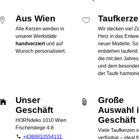
Aus Wien
Taufkerz
Alle Kerzen werden in
Wir stecken viel Z
unserer Werkstätte
Herz in das Entwe
handverziert
und auf
neuer Modelle. So
Wunsch personalisiert.
entstehen laufend
die mit den Jahres
und dem besonde
der Taufe harmoni
Unser
Große
Geschäft
Auswahl 
Geschäft
HORNdeko 1010 Wien
Fischerstiege 4-8
Viele Taufkerzen s
+4369910554131
verfügbar – ideal f