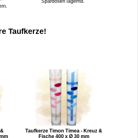
Spardosen lagernd.
ern.
re Taufkerze!
 &
Taufkerze Timon Timea - Kreuz &
 mm
Fische 400 x Ø 30 mm