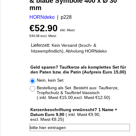
& blaue Symbole 400 x Ø 30
mm
HORNdeko
p228
€
52.90
inkl. Mwst
€
44.08
excl. Mwst
Lieferzeit:
Kein Versand (bruch- &
hitzeempfindlich), Abholung HORNdeko
Geld sparen? Taufkerze als komplettes Set für
den Paten bzw. die Patin (Aufpreis Euro 15,00)
Nein, kein Set
Bestellung als Set. Besteht aus: Taufkerze,
Tropfschutz & Taufbrief klassisch
( inkl. Mwst
€15.00
,
excl. Mwst
€12.50
)
Kerzenbeschriftung erwünscht? 1 Name +
Datum Euro 9,90
( inkl. Mwst
€9.90
,
excl. Mwst
€8.25
)