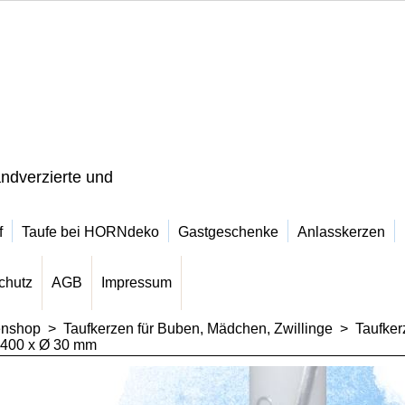
ndverzierte und
f
Taufe bei HORNdeko
Gastgeschenke
Anlasskerzen
chutz
AGB
Impressum
enshop
>
Taufkerzen für Buben, Mädchen, Zwillinge
>
Taufker
 400 x Ø 30 mm