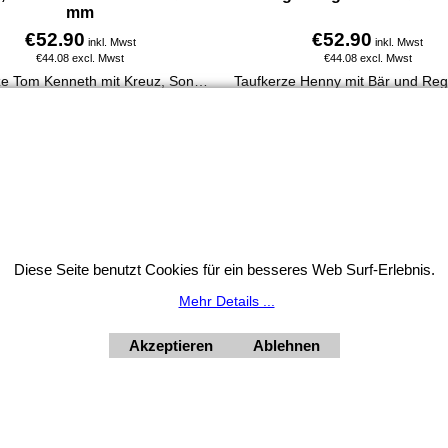
mm
€
52.90
€
52.90
inkl. Mwst
inkl. Mwst
€
44.08
excl. Mwst
€
44.08
excl. Mwst
Taufkerze Tom Kenneth mit Kreuz, Sonne, Taube, Fische & Ranke. 400 x 30 mm, handverziert, aus 100 % Paraffin, personalisierbar mit Name & Taufdatum.
Mehr Infos
Mehr Infos
Widerrufsbutton
Diese Seite benutzt Cookies für ein besseres Web Surf-Erlebnis.
HORNdeko 1010 Wien, Fischerstiege 4-8
ag - Freitag 10 - 18 Uhr, Samstag 9 - 12 Uhr. Montag geschl
Mehr Details ...
+4369910554131
Akzeptieren
Ablehnen