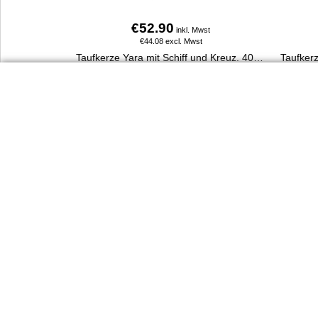
€
52.90
inkl. Mwst
€
44.08
excl. Mwst
Taufkerze Yara mit Schiff und Kreuz. 400 x 30 mm, aus 100 % Paraffin, handverziert, personalisierbar mit Name & Taufdatum, direkt online bestellbar.
Mehr Infos
Dienst