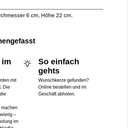
rchmesser 6 cm, Höhe 22 cm.
engefasst
 im
So einfach
gehts
rden mit
Wunschkerze gefunden?
t. Die
Online bestellen und im
die
Geschäft abholen.
g
machen
wierig –
holung im