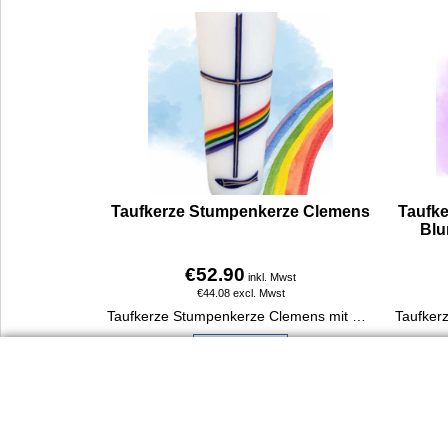
Taufkerze Stumpenkerze Clemens
Taufke
Blu
€
52.90
inkl. Mwst
€
44.08
excl. Mwst
Taufkerze Stumpenkerze Clemens mit Kreuz, Regenbogen und Fisch. Durchmesser 6 cm, Höhe 22 cm.
Mehr Infos