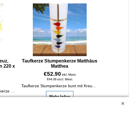
euz,
Taufkerze Stumpenkerze Matthäus
n 220 x
Matthea
€
52.90
inkl. Mwst
€
44.08
excl. Mwst
Taufkerze Stumpenkerze bunt mit Kreuze und Fische. Durchmesser 6 cm, Höhe 22 cm.
Taufkerze Immanuel als Stumpenkerze mit Kreuz, Kelch, Sonne & Regenbogen. 220 x 60 mm, bunt verziert, personalisierbar mit Name & Taufdatum.
Mehr Infos