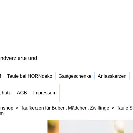
ndverzierte und
f
Taufe bei HORNdeko
Gastgeschenke
Anlasskerzen
chutz
AGB
Impressum
enshop
>
Taufkerzen für Buben, Mädchen, Zwillinge
>
Taufe 
mm