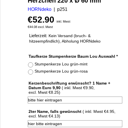
Herzchen 220 x Ø 60 mm
HORNdeko
p251
€
52.90
inkl. Mwst
€
44.08
excl. Mwst
Lieferzeit:
Kein Versand (bruch- &
hitzeempfindlich), Abholung HORNdeko
Taufkerze Stumpenkerze Baum Lou Auswahl
*
Stumpenkerze Lou grün-mint
Stumpenkerze Lou grün-rosa
Kerzenbeschriftung erwünscht? 1 Name +
Datum Euro 9,90
( inkl. Mwst
€9.90
,
excl. Mwst
€8.25
)
2ter Name, falls gewünscht
( inkl. Mwst
€4.95
,
excl. Mwst
€4.13
)