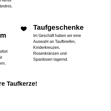
Hierfür
tändnis.
Taufgeschenke
im
Im Geschäft haben wir eine
Auswahl an Taufbriefen,
Kinderkreuzen,
ofort
Rosenkränzen und
ür
Spardosen lagernd.
ern.
re Taufkerze!