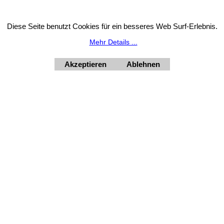
HORNdeko 1010 Wien, Fischerstiege 4-8
Diese Seite benutzt Cookies für ein besseres Web Surf-Erlebnis.
ag - Freitag 10 - 18 Uhr, Samstag 9 - 12 Uhr. Montag geschl
+4369910554131
Mehr Details ...
Akzeptieren
Ablehnen