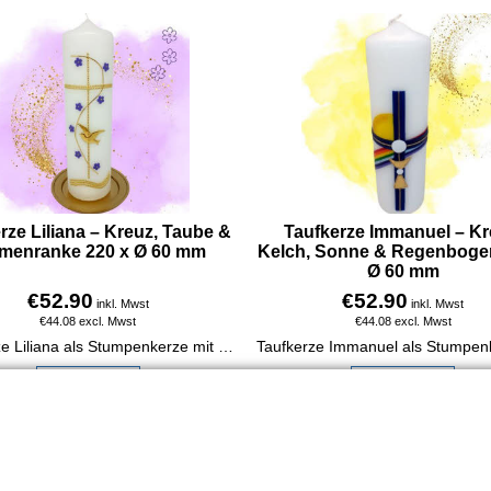
rze Liliana – Kreuz, Taube &
Taufkerze Immanuel – Kr
menranke 220 x Ø 60 mm
Kelch, Sonne & Regenboge
Ø 60 mm
€
52.90
€
52.90
inkl. Mwst
inkl. Mwst
€
44.08
excl. Mwst
€
44.08
excl. Mwst
Taufkerze Liliana als Stumpenkerze mit Kreuz, Taube & Blumenranke. 220 x 60 mm, Flieder & Gold, personalisierbar mit Name & Taufdatum.
Mehr Infos
Mehr Infos
Widerrufsbutton